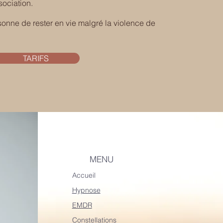
ssociation.
sonne de rester en vie malgré la violence de
TARIFS
MENU
Accueil
Hypnose
EMDR
Constellations