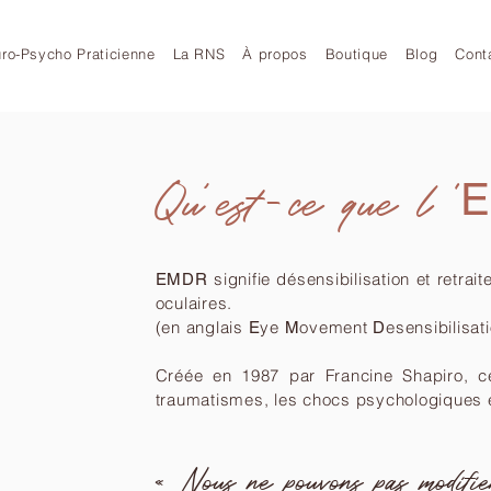
ro-Psycho Praticienne
La RNS
À propos
Boutique
Blog
Cont
Qu’est-ce que l '
signifie désensibilisation et retra
EMDR
oculaires.
(en anglais
ye
ovement
esensibilisa
E
M
D
Créée en 1987 par Francine Shapiro, ce
traumatismes, les chocs psychologiques et
« Nous ne pouvons pas modifier