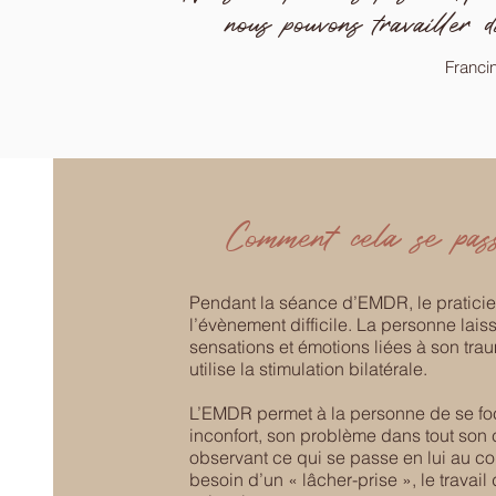
nous pouvons travailler d
Franci
Comment cela se pas
Pendant la séance d’EMDR, le praticien
l’évènement difficile. La personne lais
sensations et émotions liées à son trau
utilise la stimulation bilatérale.
L’EMDR permet à la personne de se foc
inconfort, son problème dans tout son 
observant ce qui se passe en lui au co
besoin d’un « lâcher-prise », le travai