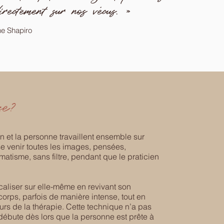
irectement sur nos vécus. »
ne Shapiro
se?
 et la personne travaillent ensemble sur
se venir toutes les images, pensées,
matisme, sans filtre, pendant que le praticien
aliser sur elle-même en revivant son
corps, parfois de manière intense, tout en
urs de la thérapie. Cette technique n’a pas
l débute dès lors que la personne est prête à