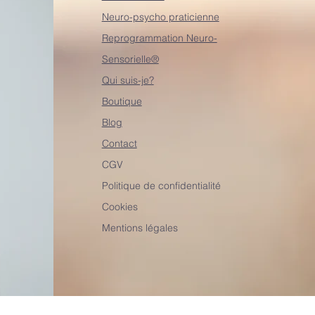
Neuro-psycho praticienne
Reprogrammation Neuro-
Sensorielle®
Qui suis-je?
Boutique
Blog
Contact
CGV
Politique de confidentialité
Cookies
Mentions légales