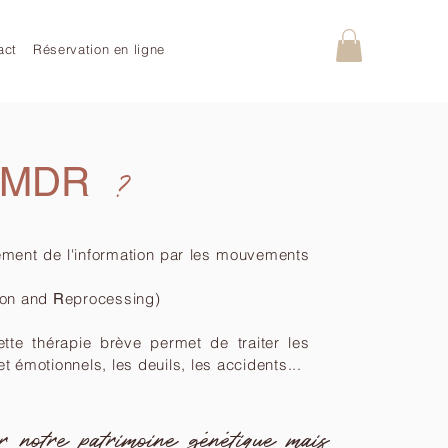
act
Réservation en ligne
?
EMDR
itement de l'information par les mouvements
tion and
eprocessing)
R
tte thérapie brève permet de traiter les
 émotionnels, les deuils, les accidents...
 notre patrimoine génétique mais