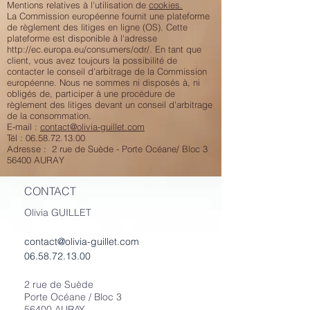
Mentions relatives à l'utilisation de
cookies.
La Commission européenne fournit une plateforme
de règlement des litiges en ligne (OS). Cette
plateforme est disponible à l'adresse
http://ec.europa.eu/consumers/odr/. En tant que
client, vous avez toujours la possibilité de
contacter le conseil d'arbitrage de la Commission
européenne. Nous ne sommes ni disposés à, ni
obligés de, participer à une procédure de
règlement des litiges devant un conseil d'arbitrage
de la consommation.
E-mail :
contact@olivia-guillet.com
Tél : 06.58.72.13.00
Adresse : 2 rue de Suède - Porte Océane/ Bloc 3
56400 AURAY
CONTACT
Olivia GUILLET
contact@olivia-guillet.com
06.58.72.13.00
2 rue de Suède
Porte Océane / Bloc 3
56400 AURAY