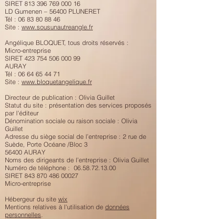
SIRET
813 396 769 000 16
LD Gumenen – 56400 PLUNERET
Tél :
06 83 80 88 46
Site :
www.sousunautreangle.fr
Angélique BLOQUET, tous droits réservés :
Micro-entreprise
SIRET 423 754 506 000 99
AURAY
Tél : 06 64 65 44 71
Site :
www.bloquetangelique.fr
Directeur de publication : Olivia Guillet
Statut du site : présentation des services proposés
par l'éditeur ​
Dénomination sociale ou raison sociale : Olivia
Guillet
Adresse du siège social de l’entreprise : 2 rue de
Suède, Porte Océane /Bloc 3
56400 AURAY
Noms des dirigeants de l’entreprise : Olivia Guillet
Numéro de téléphone : 06.58.72.13.00
SIRET 843 870 486 00027
Micro-entreprise
Hébergeur du site
wix
Mentions relatives à l'utilisation de
données
personnelles
.