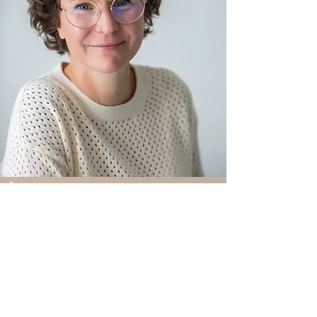
MENU
Accueil
Hypnose
EMDR
Constellations
Neuro-psycho praticienne