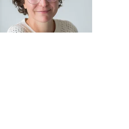
MENU
Accueil
Hypnose
EMDR
Constellations
Neuro-psycho praticienne
Reprogrammation Neuro-Sensorielle®