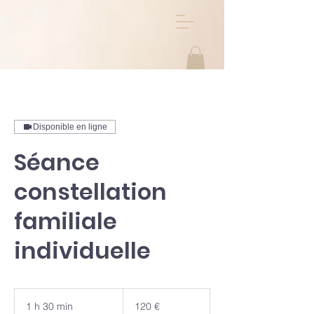
Disponible en ligne
Séance
constellation
familiale
individuelle
120
euros
1 h 30 min
1
120 €