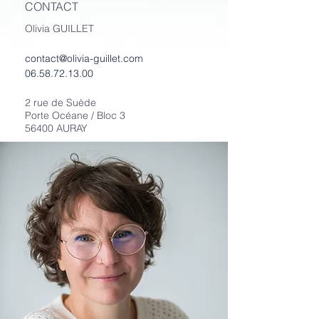
CONTACT
La chromothérapie, également
appelée thérapie par les
Olivia GUILLET
couleurs, vise à apaiser,
contact@olivia-guillet.com
dynamiser ou rééquilibrer le
06.58.72.13.00
corps et l'esprit en utilisant les
couleurs pour améliorer la
2 rue de Suède
santé physique, mentale et
Porte Océane / Bloc 3
56400 AURAY
émotionnelle.